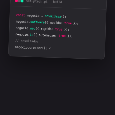
setuptech.pt — build
const
negocio =
novaIdeia
();
negocio.
software
({ medida:
true
});
negocio.
web
({ rapida:
true
});
negocio.
ia
({ automacao:
true
});
// resultado:
negocio.crescer(); ✓