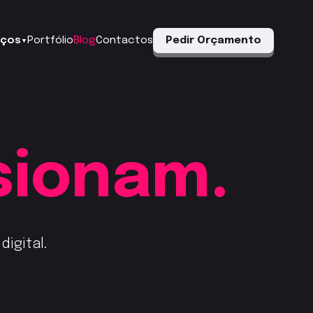
iços
Portfólio
Blog
Contactos
Pedir Orçamento
▼
sionam.
igital.