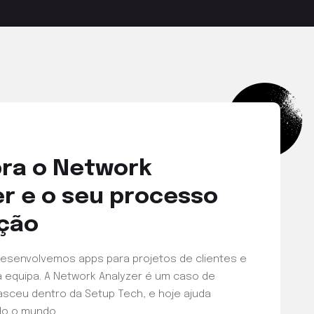
E
ra o Network
er e o seu processo
ação
esenvolvemos apps para projetos de clientes e
a equipa. A Network Analyzer é um caso de
sceu dentro da Setup Tech, e hoje ajuda
o o mundo.