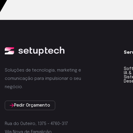
Ser
Sof
Soluções de tecnologia, marketing e
IA 
Sis
comunicação para impulsionar o seu
Des
negócio.
Pedir Orçamento
Rua do Outeiro, 1375 - 4760-317
Vila Nova de Famalicão