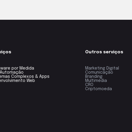
viços
Outros serviços
tware por Medida
Marketing Digital
& Automação
Comunicação
temas Complexos & Apps
Branding
envolvimento Web
Multimédia
CRO
Criptomoeda