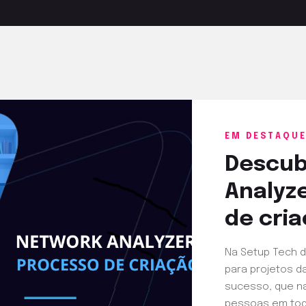
EM DESTAQU
Descub
Analyz
de cri
Na Setup Tech d
para projetos d
sucesso, que na
pessoas em tod