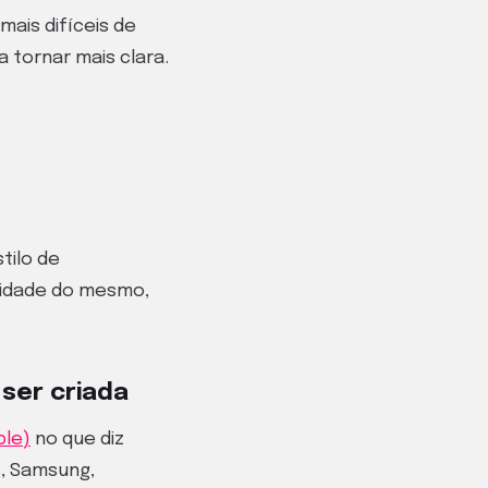
ais difíceis de
 tornar mais clara.
tilo de
ndidade do mesmo,
 ser criada
ple)
no que diz
s, Samsung,