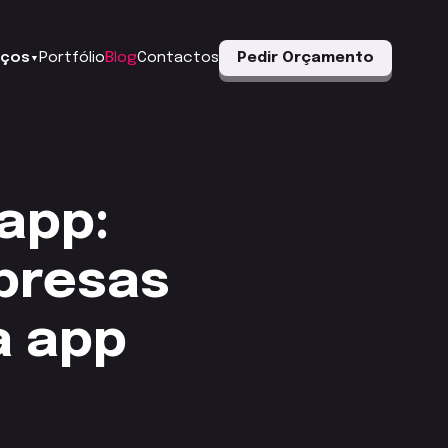
iços
Portfólio
Blog
Contactos
Pedir Orçamento
▼
app:
mpresas
a app