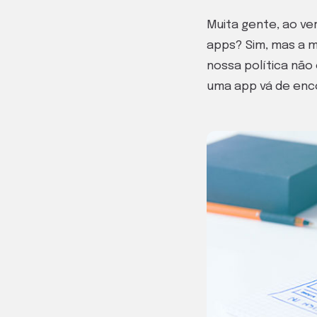
Muita gente, ao ve
apps? Sim, mas a m
nossa política não
uma app vá de enco