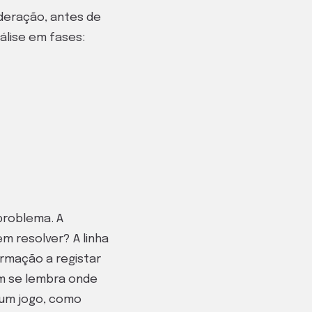
deração, antes de
álise em fases:
problema. A
em resolver? A linha
rmação a registar
ém se lembra onde
 um jogo, como