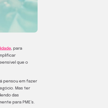
lidade
, para
plificar
eensível que o
 já pensou em fazer
egócio. Mas ter
dendo das
lmente para PME’s.