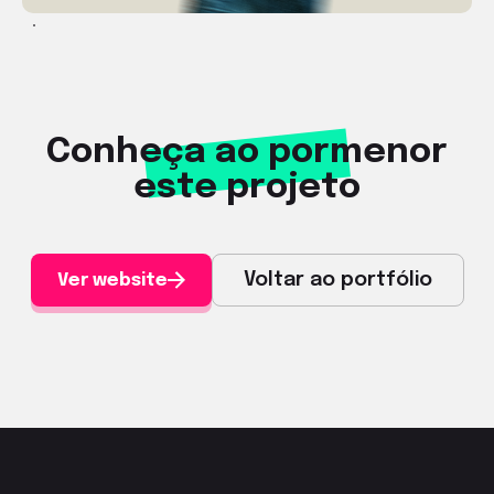
Conheça ao pormenor
este projeto
Voltar ao portfólio
Ver website